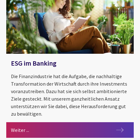
ESG im Banking
Die Finanzindustrie hat die Aufgabe, die nachhaltige
Transformation der Wirtschaft durch ihre Investments
voranzutreiben. Dazu hat sie sich selbst ambitionierte
Ziele gesteckt. Mit unserem ganzheitlichen Ansatz
unterstützen wir Sie dabei, diese Herausforderung gut
zu bewältigen.
ESG im Banking
Weiter ...
Hyperautomation im Banking
Regulatorik im Banking