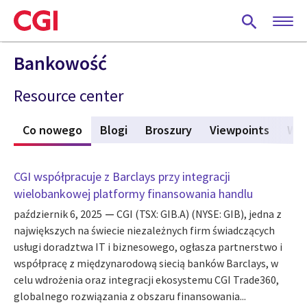
Skip
to
main
content
Bankowość
Resource center
Co nowego
(aktywna karta)
Blogi
Broszury
Viewpoints
Wia
CGI współpracuje z Barclays przy integracji
wielobankowej platformy finansowania handlu
październik 6, 2025
CGI (TSX: GIB.A) (NYSE: GIB), jedna z
największych na świecie niezależnych firm świadczących
usługi doradztwa IT i biznesowego, ogłasza partnerstwo i
współpracę z międzynarodową siecią banków Barclays, w
celu wdrożenia oraz integracji ekosystemu CGI Trade360,
globalnego rozwiązania z obszaru finansowania...