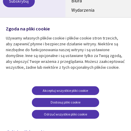
SECTIONS
Biura
Subskrybuj
Wydarzenia
POLSKA
Nasze profile
Zgoda na pliki cookie
Social
Używamy własnych plików cookie i plików cookie stron trzecich,
Media
aby zapewnić płynne i bezpieczne działanie witryny. Niektóre są
SECTIONS
niezbędne do funkcjonowania naszej witryny i są ustawione
POLSKA
domyślnie. Inne są opcjonalne i są ustawiane tylko za Twoją zgodą,
Centrum zasobów
Pomoc
aby ulepszyć Twoje wrażenia z przeglądania. Możesz zaakceptować
Library
wszystkie, żadne lub niektóre z tych opcjonalnych plików cookie.
Legal
Artykuły
Informacja prawna
Links
SECTIONS
Blogi
Polityka prywatności
SECTIONS
POLSKA
Case studies
Informacja o
Akceptuj wszystkie pliki cookie
ciasteczkach
Wydarzenia
POLSKA
Dostosuj pliki cookie
Broszury
Odrzuć wszystkie pliki cookie
Viewpoints
Zobacz więcej