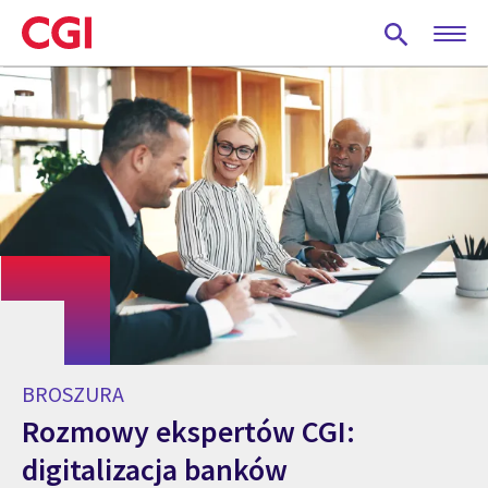
Skip
to
main
content
BROSZURA
Rozmowy ekspertów CGI:
digitalizacja banków