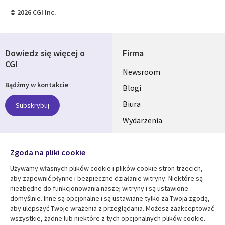
© 2026 CGI Inc.
Dowiedz się więcej o
Firma
CGI
Useful
Newsroom
Bądźmy w kontakcie
links
Blogi
SECTIONS
Biura
Subskrybuj
Wydarzenia
POLSKA
Nasze profile
Zgoda na pliki cookie
Social
Używamy własnych plików cookie i plików cookie stron trzecich,
Media
aby zapewnić płynne i bezpieczne działanie witryny. Niektóre są
SECTIONS
niezbędne do funkcjonowania naszej witryny i są ustawione
POLSKA
domyślnie. Inne są opcjonalne i są ustawiane tylko za Twoją zgodą,
Centrum zasobów
Pomoc
aby ulepszyć Twoje wrażenia z przeglądania. Możesz zaakceptować
wszystkie, żadne lub niektóre z tych opcjonalnych plików cookie.
Library
Legal
Artykuły
Informacja prawna