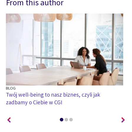
From this author
BLOG
BL
Twój well-being to nasz biznes, czyli jak
Ki
zadbamy o Ciebie w CGI
pr