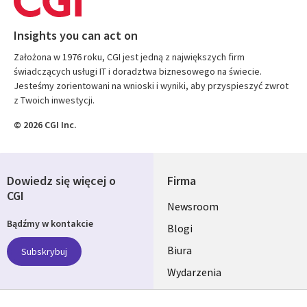
Insights you can act on
Założona w 1976 roku, CGI jest jedną z największych firm
świadczących usługi IT i doradztwa biznesowego na świecie.
Jesteśmy zorientowani na wnioski i wyniki, aby przyspieszyć zwrot
z Twoich inwestycji.
© 2026 CGI Inc.
Dowiedz się więcej o
Firma
CGI
Useful
Newsroom
Bądźmy w kontakcie
links
Blogi
SECTIONS
Biura
Subskrybuj
Wydarzenia
POLSKA
Nasze profile