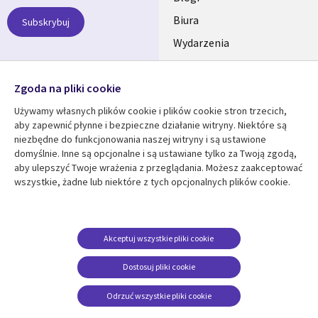
links
SECTIONS
Biura
Subskrybuj
Wydarzenia
POLSKA
Nasze profile
Zgoda na pliki cookie
Social
Używamy własnych plików cookie i plików cookie stron trzecich,
Media
aby zapewnić płynne i bezpieczne działanie witryny. Niektóre są
SECTIONS
niezbędne do funkcjonowania naszej witryny i są ustawione
POLSKA
domyślnie. Inne są opcjonalne i są ustawiane tylko za Twoją zgodą,
Centrum zasobów
Pomoc
aby ulepszyć Twoje wrażenia z przeglądania. Możesz zaakceptować
wszystkie, żadne lub niektóre z tych opcjonalnych plików cookie.
Library
Legal
Artykuły
Informacja prawna
Links
SECTIONS
Blogi
Polityka prywatności
SECTIONS
POLSKA
Case studies
Informacja o
Akceptuj wszystkie pliki cookie
ciasteczkach
Wydarzenia
POLSKA
Dostosuj pliki cookie
Broszury
Odrzuć wszystkie pliki cookie
Viewpoints