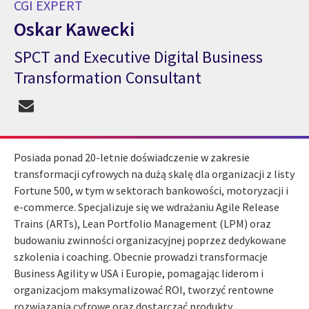
CGI EXPERT
Oskar Kawecki
SPCT and Executive Digital Business
CGI Expert Oskar Kawecki
Transformation Consultant
Posiada ponad 20-letnie doświadczenie w zakresie
transformacji cyfrowych na dużą skalę dla organizacji z listy
Fortune 500, w tym w sektorach bankowości, motoryzacji i
e-commerce. Specjalizuje się we wdrażaniu Agile Release
Trains (ARTs), Lean Portfolio Management (LPM) oraz
budowaniu zwinności organizacyjnej poprzez dedykowane
szkolenia i coaching. Obecnie prowadzi transformacje
Business Agility w USA i Europie, pomagając liderom i
organizacjom maksymalizować ROI, tworzyć rentowne
rozwiązania cyfrowe oraz dostarczać produkty