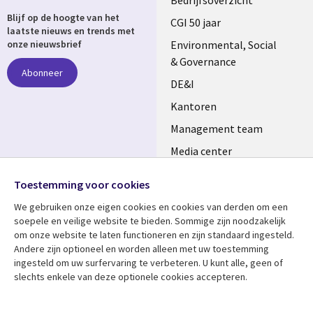
Useful
Blijf op de hoogte van het
links
CGI 50 jaar
laatste nieuws en trends met
NETHERLANDS
Environmental, Social
onze nieuwsbrief
& Governance
Abonneer
DE&I
Kantoren
Management team
Media center
Volg ons
Alliances
Toestemming voor cookies
Social
Perscentrum
We gebruiken onze eigen cookies en cookies van derden om een ​​
Media
soepele en veilige website te bieden. Sommige zijn noodzakelijk
NETHERLANDS
om onze website te laten functioneren en zijn standaard ingesteld.
Andere zijn optioneel en worden alleen met uw toestemming
Bekijk meer
Support
ingesteld om uw surfervaring te verbeteren. U kunt alle, geen of
slechts enkele van deze optionele cookies accepteren.
Library
Legal
Artikelen
Disclaimer
Links
NETHERLANDS
Blogs
Privacy