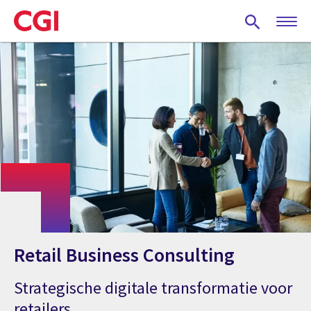
Skip
to
main
content
Retail Business Consulting
Strategische digitale transformatie voor
retailers