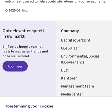
outcomes-focused to help accelerate returns on your investments.
© 2026 CGI Inc.
Ontdek wat er speelt
Company
in uw markt
Useful
Bedrijfsoverzicht
Blijf op de hoogte van het
links
CGI 50 jaar
laatste nieuws en trends met
NETHERLANDS
Environmental, Social
onze nieuwsbrief
& Governance
Abonneer
DE&I
Kantoren
Management team
Media center
Volg ons
Alliances
Toestemming voor cookies
Social
Perscentrum