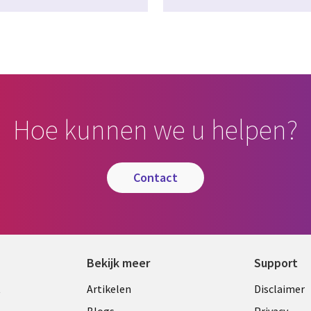
Hoe kunnen we u helpen?
contact
Bekijk meer
Support
Library
Legal
t
Artikelen
Disclaimer