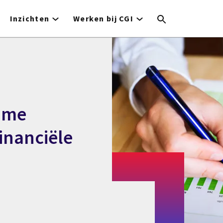
Inzichten
Werken bij CGI
zame
inanciële