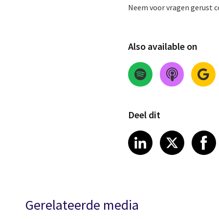
Neem voor vragen gerust 
Also available on
Deel dit
Share on Link
Share on
Sha
LinkedIn
X
Gerelateerde media