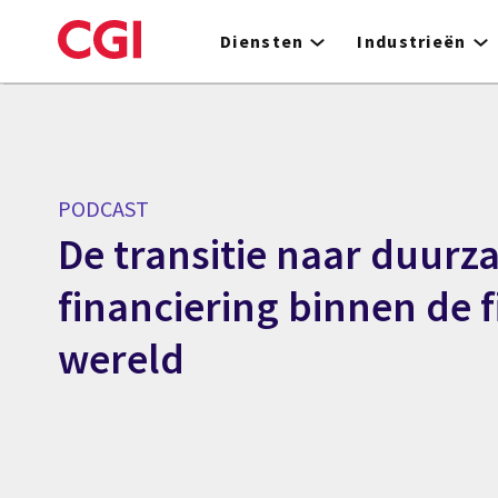
Skip
to
Diensten
Industrieën
main
content
PODCAST
De transitie naar duur
financiering binnen de f
wereld