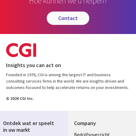
Hoe kunnen we u helpen?
contact
Insights you can act on
Founded in 1976, CGI is among the largest IT and business
consulting services firms in the world. We are insights-driven and
outcomes-focused to help accelerate returns on your investments.
© 2026 CGI Inc.
Ontdek wat er speelt
Company
in uw markt
Useful
Bedrijfsoverzicht