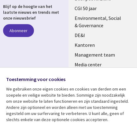
Blijf op de hoogte van het
links
CGI 50 jaar
laatste nieuws en trends met
NETHERLANDS
Environmental, Social
onze nieuwsbrief
& Governance
Abonneer
DE&I
Kantoren
Management team
Media center
Volg ons
Alliances
Toestemming voor cookies
Social
Perscentrum
We gebruiken onze eigen cookies en cookies van derden om een ​​
Media
soepele en veilige website te bieden. Sommige zijn noodzakelijk
NETHERLANDS
om onze website te laten functioneren en zijn standaard ingesteld.
Andere zijn optioneel en worden alleen met uw toestemming
Bekijk meer
Support
ingesteld om uw surfervaring te verbeteren. U kunt alle, geen of
slechts enkele van deze optionele cookies accepteren.
Library
Legal
Artikelen
Disclaimer
Links
NETHERLANDS
Blogs
Privacy