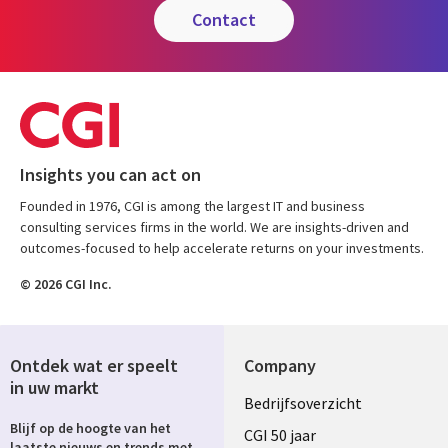
contact
Insights you can act on
Founded in 1976, CGI is among the largest IT and business
consulting services firms in the world. We are insights-driven and
outcomes-focused to help accelerate returns on your investments.
© 2026 CGI Inc.
Ontdek wat er speelt
Company
in uw markt
Useful
Bedrijfsoverzicht
Blijf op de hoogte van het
links
CGI 50 jaar
laatste nieuws en trends met