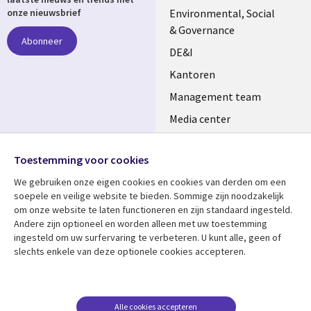
NETHERLANDS
Environmental, Social
onze nieuwsbrief
& Governance
Abonneer
DE&I
Kantoren
Management team
Media center
Volg ons
Alliances
Toestemming voor cookies
Social
Perscentrum
Media
We gebruiken onze eigen cookies en cookies van derden om een ​​
NETHERLANDS
soepele en veilige website te bieden. Sommige zijn noodzakelijk
om onze website te laten functioneren en zijn standaard ingesteld.
Bekijk meer
Support
Andere zijn optioneel en worden alleen met uw toestemming
ingesteld om uw surfervaring te verbeteren. U kunt alle, geen of
Library
Legal
Artikelen
Disclaimer
slechts enkele van deze optionele cookies accepteren.
Links
NETHERLANDS
Blogs
Privacy
NETHERLANDS
Case studies
Cookie management
Alle cookies accepteren