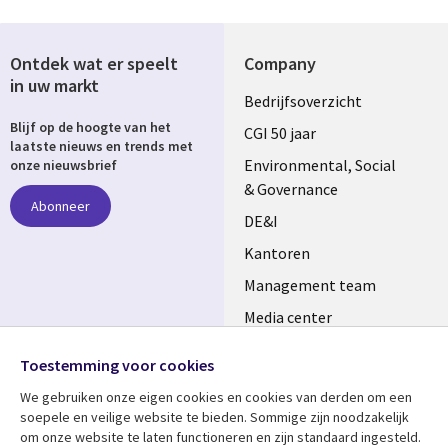
Ontdek wat er speelt
Company
in uw markt
Useful
Bedrijfsoverzicht
Blijf op de hoogte van het
links
CGI 50 jaar
laatste nieuws en trends met
NETHERLANDS
Environmental, Social
onze nieuwsbrief
& Governance
Abonneer
DE&I
Kantoren
Management team
Media center
Volg ons
Alliances
Toestemming voor cookies
Social
Perscentrum
We gebruiken onze eigen cookies en cookies van derden om een ​​
Media
soepele en veilige website te bieden. Sommige zijn noodzakelijk
NETHERLANDS
om onze website te laten functioneren en zijn standaard ingesteld.