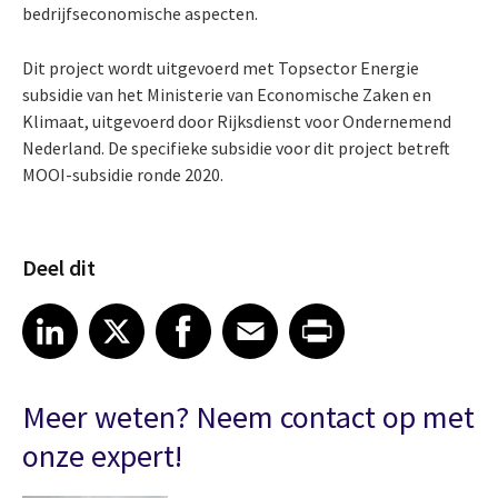
bedrijfseconomische aspecten.
Dit project wordt uitgevoerd met Topsector Energie
subsidie van het Ministerie van Economische Zaken en
Klimaat, uitgevoerd door Rijksdienst voor Ondernemend
Nederland. De specifieke subsidie voor dit project betreft
MOOI-subsidie ronde 2020.
Deel dit
Share article on LinkedIn
Share article on X
Share article on Facebook
Share article on Email
Share article on Print
LinkedIn
X
Facebook
Email
Print
Meer weten? Neem contact op met
onze expert!