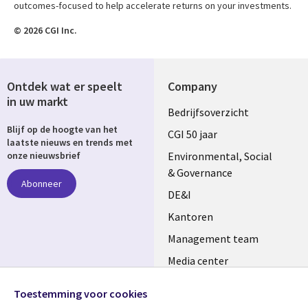
outcomes-focused to help accelerate returns on your investments.
© 2026 CGI Inc.
Ontdek wat er speelt
Company
in uw markt
Useful
Bedrijfsoverzicht
Blijf op de hoogte van het
links
CGI 50 jaar
laatste nieuws en trends met
NETHERLANDS
Environmental, Social
onze nieuwsbrief
& Governance
Abonneer
DE&I
Kantoren
Management team
Media center
Volg ons
Alliances
Toestemming voor cookies
Social
Perscentrum