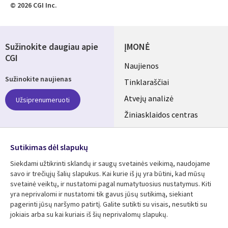
© 2026 CGI Inc.
Sužinokite daugiau apie
ĮMONĖ
CGI
Useful
Naujienos
Sužinokite naujienas
links
Tinklaraščiai
LITHUANIA
Atvejų analizė
Užsiprenumeruoti
Žiniasklaidos centras
Aljansus
SEKITE MUS
Sutikimas dėl slapukų
Social
Siekdami užtikrinti sklandų ir saugų svetainės veikimą, naudojame
Media
savo ir trečiųjų šalių slapukus. Kai kurie iš jų yra būtini, kad mūsų
LITHUANIA
svetainė veiktų, ir nustatomi pagal numatytuosius nustatymus. Kiti
yra neprivalomi ir nustatomi tik gavus jūsų sutikimą, siekiant
Išteklių centras
Pagalba
pagerinti jūsų naršymo patirtį. Galite sutikti su visais, nesutikti su
jokiais arba su kai kuriais iš šių neprivalomų slapukų.
Library
Legal
Atvejų analizės
Taisyklės