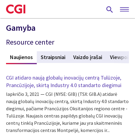
Skip
to
main
content
Gamyba
Resource center
s
Naujienos
(active tab)
Straipsniai
Vaizdo įrašai
Viewpoint
CGI atidaro naują globalų inovacijų centrą Tulūzoje,
Prancūzijoje, skirtą Industry 4.0 standarto diegimui
lapkričio 3, 2021
CGI (NYSE: GIB) (TSX: GIB.A) atidarė
naują globalų inovacijų centrą, skirtą Industry 4.0 standarto
diegimui, pačiame Prancūzijos Oksitanijos regiono centre -
Tulūzoje. Naujasis centras papildys globalų CGI inovacijų
centrų tinklą Prancūzijoje, kuriame jau yra skaitmeninės
transformacijos centras Montpeljė, komercijos ir...