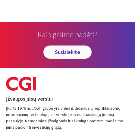
Kaip galime padėti?
susisiekite
Įžvalgos jūsų verslui
Įkurta 1976 m. „CGI“ grupė yra viena iš didžiausių nepriklausomų
informacinių technologijų ir verslo procesų paslaugų įmonių
pasaulyje. Remdamiesi įžvalgomis ir sėkminga patirtimi padėsime
jums padidinti investicijų grąžą.