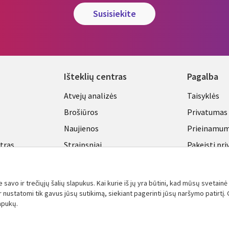
susisiekite
Išteklių centras
Pagalba
Library
Legal
Atvejų analizės
Taisyklės
Links
LITHU
Brošiūros
Privatumas
A
LITHUANIA
Naujienos
Prieinamu
ntras
Straipsniai
Pakeisti pr
nustatymu
Tinklaraščiai
Viewpoints
avo ir trečiųjų šalių slapukus. Kai kurie iš jų yra būtini, kad mūsų svetainė 
Žiūrėti daugiau
nustatomi tik gavus jūsų sutikimą, siekiant pagerinti jūsų naršymo patirtį. G
lapukų.