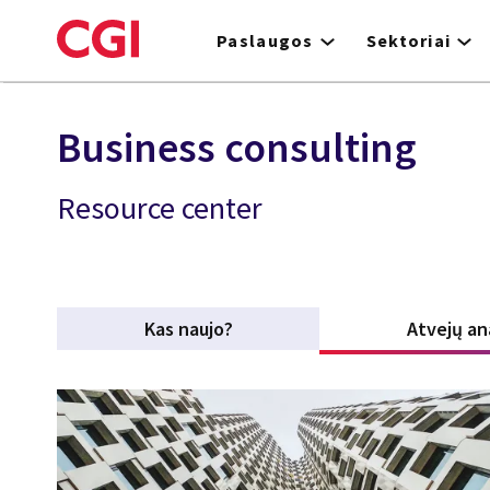
Skip
to
Paslaugos
Sektoriai
main
content
Business consulting
Resource center
Kas naujo?
Atvejų an