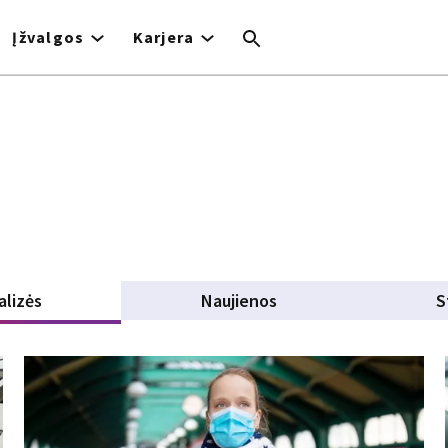
Įžvalgos
Karjera
alizės
(active tab)
Naujienos
S