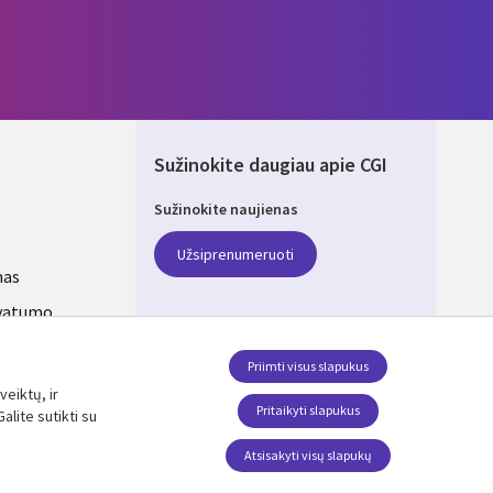
Sužinokite daugiau apie CGI
Sužinokite naujienas
ANIA
Užsiprenumeruoti
mas
ivatumo
s
Priimti visus slapukus
veiktų, ir
SEKITE MUS
Pritaikyti slapukus
alite sutikti su
Social Media LITHUANIA
Atsisakyti visų slapukų