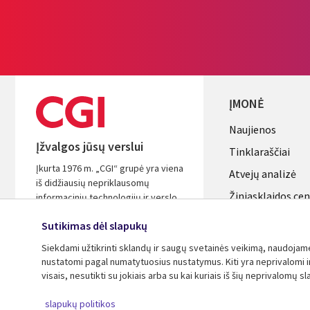
ĮMONĖ
Useful
Naujienos
Įžvalgos jūsų verslui
links
Tinklaraščiai
Įkurta 1976 m. „CGI“ grupė yra viena
LITHUANI
Atvejų analizė
iš didžiausių nepriklausomų
Žiniasklaidos ce
informacinių technologijų ir verslo
procesų paslaugų įmonių pasaulyje.
Aljansus
Sutikimas dėl slapukų
Remdamiesi įžvalgomis ir sėkminga
patirtimi padėsime jums padidinti
Siekdami užtikrinti sklandų ir saugų svetainės veikimą, naudojame s
investicijų grąžą.
nustatomi pagal numatytuosius nustatymus. Kiti yra neprivalomi ir 
visais, nesutikti su jokiais arba su kai kuriais iš šių neprivalomų s
© 2026 CGI Inc.
slapukų politikos