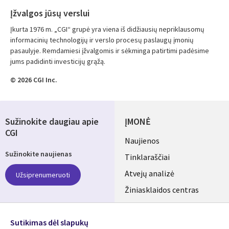
Įžvalgos jūsų verslui
Įkurta 1976 m. „CGI“ grupė yra viena iš didžiausių nepriklausomų
informacinių technologijų ir verslo procesų paslaugų įmonių
pasaulyje. Remdamiesi įžvalgomis ir sėkminga patirtimi padėsime
jums padidinti investicijų grąžą.
© 2026 CGI Inc.
Sužinokite daugiau apie
ĮMONĖ
CGI
Useful
Naujienos
Sužinokite naujienas
links
Tinklaraščiai
LITHUANIA
Atvejų analizė
Užsiprenumeruoti
Žiniasklaidos centras
Aljansus
SEKITE MUS
Sutikimas dėl slapukų