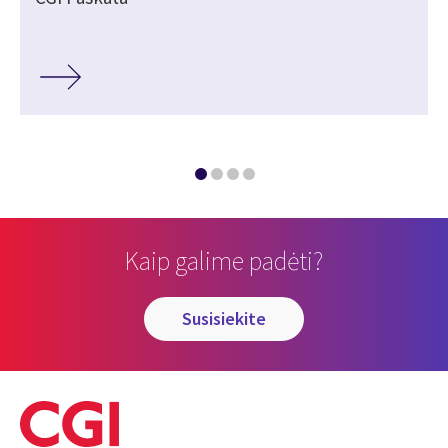
Kaip galime padėti?
susisiekite