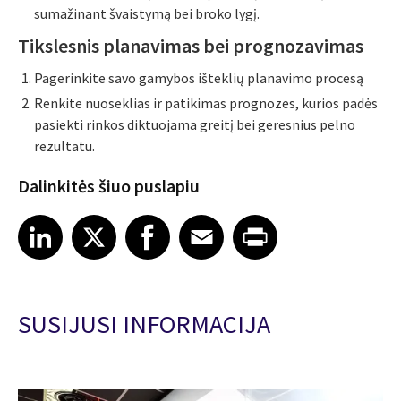
sumažinant švaistymą bei broko lygį.
Tikslesnis planavimas bei prognozavimas
Pagerinkite savo gamybos išteklių planavimo procesą
Renkite nuoseklias ir patikimas prognozes, kurios padės
pasiekti rinkos diktuojama greitį bei geresnius pelno
rezultatu.
Dalinkitės šiuo puslapiu
Share article on LinkedIn
Share article on X
Share article on Facebook
Share article on Email
Share article on Print
LinkedIn
X
Facebook
Email
Print
SUSIJUSI INFORMACIJA