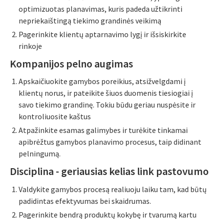
optimizuotas planavimas, kuris padeda užtikrinti
nepriekaištingą tiekimo grandinės veikimą
Pagerinkite klientų aptarnavimo lygį ir išsiskirkite
rinkoje
Kompanijos pelno augimas
Apskaičiuokite gamybos poreikius, atsižvelgdami į
klientų norus, ir pateikite šiuos duomenis tiesiogiai į
savo tiekimo grandinę. Tokiu būdu geriau nuspėsite ir
kontroliuosite kaštus
Atpažinkite esamas galimybes ir turėkite tinkamai
apibrėžtus gamybos planavimo procesus, taip didinant
pelningumą.
Disciplina - geriausias kelias link pastovumo
Valdykite gamybos procesą realiuoju laiku tam, kad būtų
padidintas efektyvumas bei skaidrumas.
Pagerinkite bendrą produktų kokybę ir tvarumą kartu