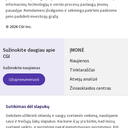
informacinių technologijų ir verslo procesų paslaugų įmonių
pasaulyje. Remdamiesi įžvalgomis ir sėkminga patirtimi padėsime
jums padidinti investicijų grąžą.
© 2026 CGI Inc.
Sužinokite daugiau apie
ĮMONĖ
CGI
Useful
Naujienos
Sužinokite naujienas
links
Tinklaraščiai
LITHUANIA
Atvejų analizė
Užsiprenumeruoti
Žiniasklaidos centras
Aljansus
SEKITE MUS
Sutikimas dėl slapukų
Social
Siekdami užtikrinti sklandų ir saugų svetainės veikimą, naudojame
Media
savo ir trečiųjų šalių slapukus. Kai kurie iš jų yra būtini, kad mūsų
LITHUANIA
svetainė veiktų, ir nustatomi pagal numatytuosius nustatymus. Kiti