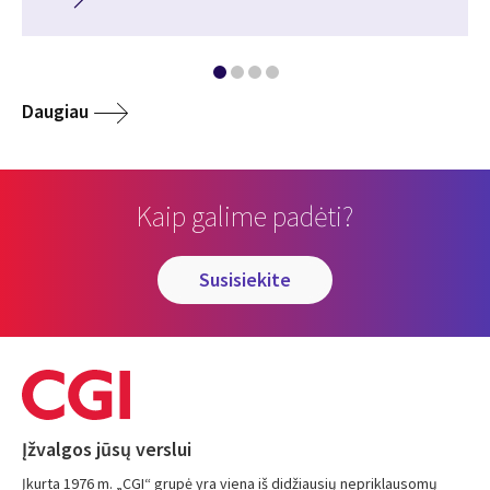
Daugiau
Kaip galime padėti?
susisiekite
Įžvalgos jūsų verslui
Įkurta 1976 m. „CGI“ grupė yra viena iš didžiausių nepriklausomų