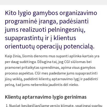
Kito lygio gamybos organizavimo
programinė įranga, padėsianti
jums realizuoti pelningesnių,
supaprastintų ir į klientus
orientuotų operacijų potencialą.
Kaip žinia, šiomis dienoms mus supanti aplinka kartais yra
per daug sudėtinga. Džiugina tai, jog CGI siūlomas bei
pramonei pritaikytas sprendimas, apima visus gamybos
proceso aspektus. CGI mes padedame jums supaprastinti
jūsų veiklą, padidinti klientų aptarnavimo lygį ir padidinti
pelną, tad jums nebereikia jaudintis dėl nieko.
Klientų aptarnavimo lygio gerinimas
Nuolat besikeičiančiame verslo klimate, ypatingai svarbu