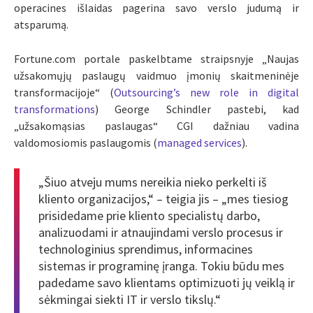
operacines išlaidas pagerina savo verslo judumą ir
atsparumą.
Fortune.com portale paskelbtame straipsnyje „Naujas
užsakomųjų paslaugų vaidmuo įmonių skaitmeninėje
transformacijoje“ (
Outsourcing’s new role in digital
transformations
) George Schindler pastebi, kad
„užsakomąsias paslaugas“ CGI dažniau vadina
valdomosiomis paslaugomis (
managed services
).
„Šiuo atveju mums nereikia nieko perkelti iš
kliento organizacijos,“ – teigia jis – „mes tiesiog
prisidedame prie kliento specialistų darbo,
analizuodami ir atnaujindami verslo procesus ir
technologinius sprendimus, informacines
sistemas ir programinę įranga. Tokiu būdu mes
padedame savo klientams optimizuoti jų veiklą ir
sėkmingai siekti IT ir verslo tikslų.“