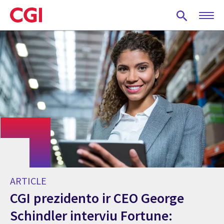
Skip
to
main
content
ARTICLE
CGI prezidento ir CEO George
Schindler interviu Fortune: