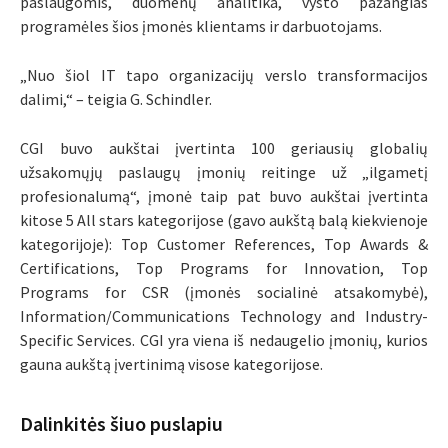
paslaugomis, duomenų analitika, vysto pažangias
programėles šios įmonės klientams ir darbuotojams.
„Nuo šiol IT tapo organizacijų verslo transformacijos
dalimi,“ – teigia G. Schindler.
CGI buvo aukštai įvertinta 100 geriausių globalių
užsakomųjų paslaugų įmonių reitinge už „ilgametį
profesionalumą“, įmonė taip pat buvo aukštai įvertinta
kitose 5 All stars kategorijose (gavo aukštą balą kiekvienoje
kategorijoje): Top Customer References, Top Awards &
Certifications, Top Programs for Innovation, Top
Programs for CSR (įmonės socialinė atsakomybė),
Information/Communications Technology and Industry-
Specific Services. CGI yra viena iš nedaugelio įmonių, kurios
gauna aukštą įvertinimą visose kategorijose.
Dalinkitės šiuo puslapiu