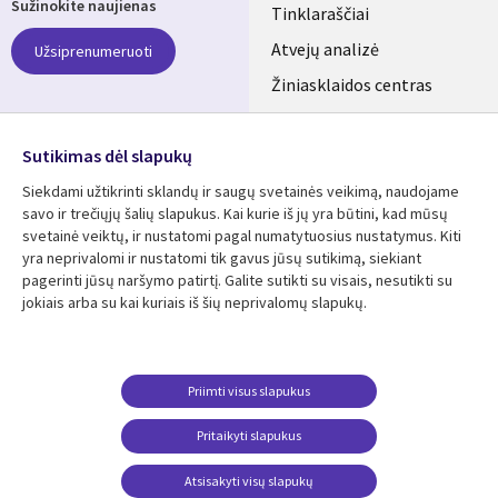
Sužinokite naujienas
links
Tinklaraščiai
LITHUANIA
Atvejų analizė
Užsiprenumeruoti
Žiniasklaidos centras
Aljansus
SEKITE MUS
Sutikimas dėl slapukų
Social
Siekdami užtikrinti sklandų ir saugų svetainės veikimą, naudojame
Media
savo ir trečiųjų šalių slapukus. Kai kurie iš jų yra būtini, kad mūsų
LITHUANIA
svetainė veiktų, ir nustatomi pagal numatytuosius nustatymus. Kiti
yra neprivalomi ir nustatomi tik gavus jūsų sutikimą, siekiant
Išteklių centras
Pagalba
pagerinti jūsų naršymo patirtį. Galite sutikti su visais, nesutikti su
jokiais arba su kai kuriais iš šių neprivalomų slapukų.
Library
Legal
Atvejų analizės
Taisyklės
Links
LITHUANIA
Brošiūros
Privatumas
LITHUANIA
Naujienos
Prieinamumas
Priimti visus slapukus
Straipsniai
Pakeisti privatumo
Pritaikyti slapukus
nustatymus
Tinklaraščiai
Atsisakyti visų slapukų
Viewpoints