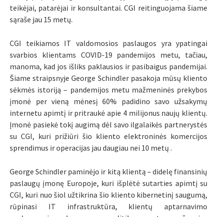
teikėjai, patarėjai ir konsultantai. CGI reitinguojama šiame
sąraše jau 15 metų.
CGI teikiamos IT valdomosios paslaugos yra ypatingai
svarbios klientams COVID-19 pandemijos metu, tačiau,
manoma, kad jos išliks paklausios ir pasibaigus pandemijai.
Šiame straipsnyje George Schindler pasakoja mūsų kliento
sėkmės istoriją – pandemijos metu mažmeninės prekybos
įmonė per vieną mėnesį 60% padidino savo užsakymų
internetu apimtį ir pritraukė apie 4 milijonus naujų klientų.
Įmonė pasiekė tokį augimą dėl savo ilgalaikės partnerystės
su CGI, kuri prižiūri šio kliento elektroninės komercijos
sprendimus ir operacijas jau daugiau nei 10 metų .
George Schindler paminėjo ir kitą klientą – didelę finansinių
paslaugų įmonę Europoje, kuri išplėtė sutarties apimtį su
CGI, kuri nuo šiol užtikrina šio kliento kibernetinį saugumą,
rūpinasi IT infrastruktūra, klientų aptarnavimo