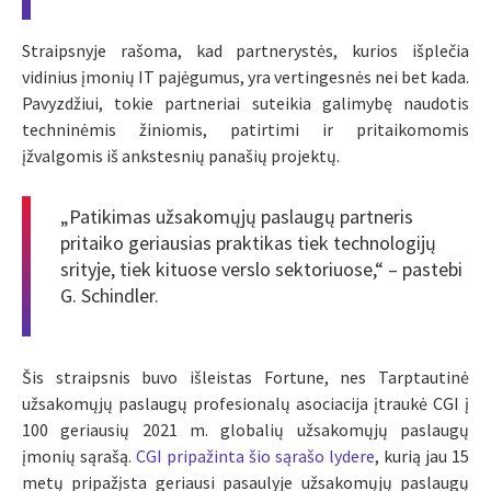
Straipsnyje rašoma, kad partnerystės, kurios išplečia
vidinius įmonių IT pajėgumus, yra vertingesnės nei bet kada.
Pavyzdžiui, tokie partneriai suteikia galimybę naudotis
techninėmis žiniomis, patirtimi ir pritaikomomis
įžvalgomis iš ankstesnių panašių projektų.
„Patikimas užsakomųjų paslaugų partneris
pritaiko geriausias praktikas tiek technologijų
srityje, tiek kituose verslo sektoriuose,“ – pastebi
G. Schindler.
Šis straipsnis buvo išleistas Fortune, nes Tarptautinė
užsakomųjų paslaugų profesionalų asociacija įtraukė CGI į
100 geriausių 2021 m. globalių užsakomųjų paslaugų
įmonių sąrašą.
CGI pripažinta šio sąrašo lydere
, kurią jau 15
metų pripažįsta geriausi pasaulyje užsakomųjų paslaugų