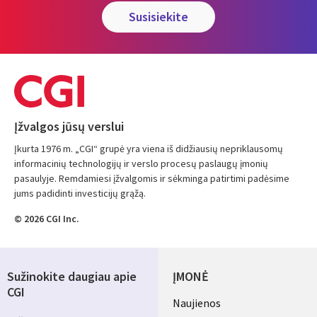
susisiekite
Įžvalgos jūsų verslui
Įkurta 1976 m. „CGI“ grupė yra viena iš didžiausių nepriklausomų
informacinių technologijų ir verslo procesų paslaugų įmonių
pasaulyje. Remdamiesi įžvalgomis ir sėkminga patirtimi padėsime
jums padidinti investicijų grąžą.
© 2026 CGI Inc.
Sužinokite daugiau apie
ĮMONĖ
CGI
Useful
Naujienos