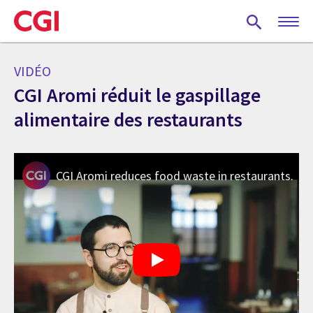
Skip
to
main
content
VIDÉO
CGI Aromi réduit le gaspillage
alimentaire des restaurants
CGI Aromi reduces food waste in restaurants.