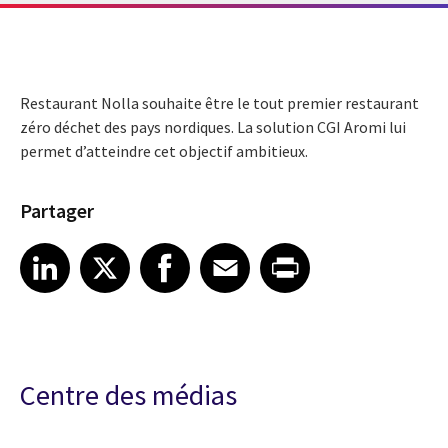
Restaurant Nolla souhaite être le tout premier restaurant
zéro déchet des pays nordiques. La solution CGI Aromi lui
permet d’atteindre cet objectif ambitieux.
Partager
Share article on LinkedIn
Share article on X
Share article on Facebook
Share article on Email
Share article on Print
LinkedIn
X
Facebook
Email
Print
Centre des médias