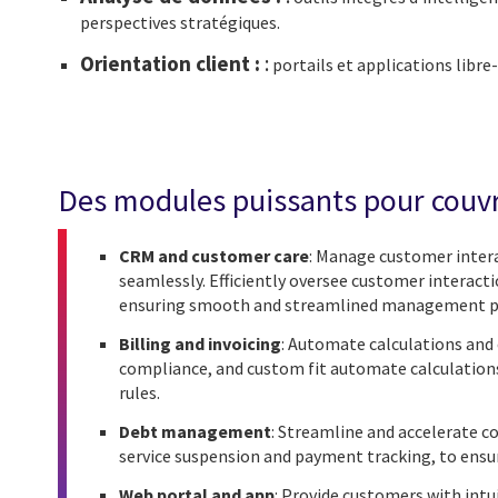
perspectives stratégiques.
Orientation client :
:
portails et applications libre-
Des modules puissants pour couvri
CRM and customer care
: Manage customer intera
seamlessly. Efficiently oversee customer interacti
ensuring smooth and streamlined management p
Billing and invoicing
: Automate calculations and
compliance, and custom fit automate calculations t
rules.
Debt management
: Streamline and accelerate co
service suspension and payment tracking, to ens
Web portal and app
: Provide customers with intui