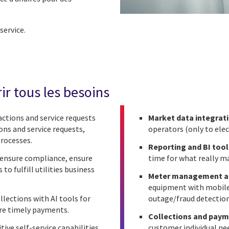
service.
r tous les besoins
ctions and service requests
Market data integrat
ons and service requests,
operators (only to elec
rocesses.
Reporting and BI tool
 ensure compliance, ensure
time for what really ma
o fulfill utilities business
Meter management a
equipment with mobile 
llections with AI tools for
outage/fraud detection
ure timely payments.
Collections and pay
tive self-service capabilities,
customer individual ne