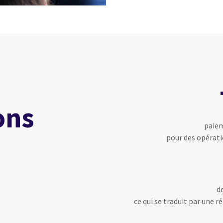
ons
paiem
pour des opérati
d
ce qui se traduit par une r