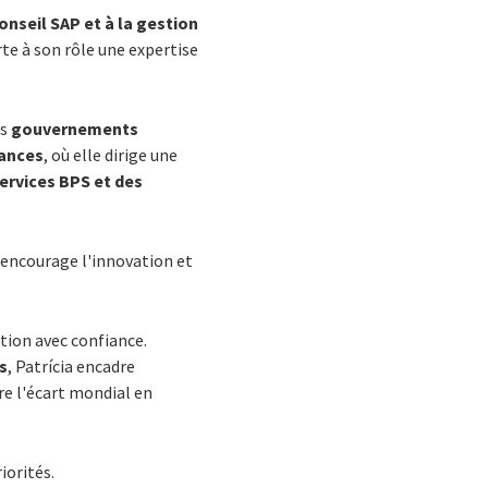
onseil SAP et à la gestion
rte à son rôle une expertise
es
gouvernements
rances
, où elle dirige une
services BPS et des
e encourage l'innovation et
tion avec confiance.
ts
, Patrícia encadre
re l'écart mondial en
iorités.