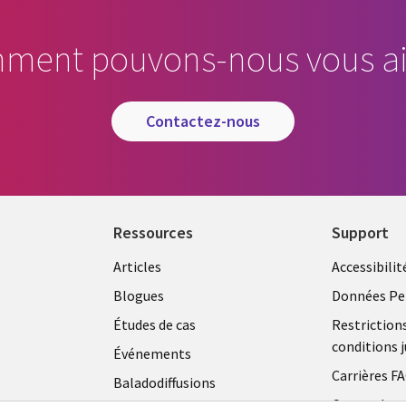
ment pouvons-nous vous ai
contactez-nous
Ressources
Support
Articles
Accessibilit
Blogues
Données Pe
Études de cas
Restriction
conditions j
Événements
Carrières F
Baladodiffusions
Centre de g