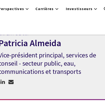
Perspectives
Carrières
Investisseurs
EXPERT DE CGI
Patricia Almeida
Vice-président principal, services de
Expert de CGI Patricia Almeida
conseil - secteur public, eau,
communications et transports