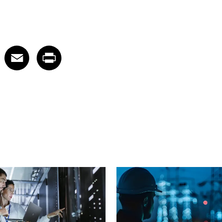
 on LinkedIn
icle on X
e article on Facebook
Share article on Email
Share article on Print
Facebook
Email
Print