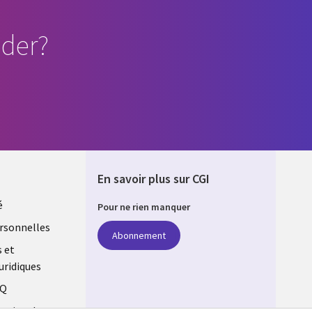
der?
En savoir plus sur CGI
é
Pour ne rien manquer
rsonnelles
Abonnement
s et
uridiques
AQ
estion des