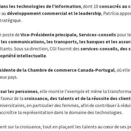
dans les technologies de l'information
, dont 10
consacrés au c
e au
développement commercial et le leadership
, Patrícia appo
tratégique.
e poste de
Vice-Présidente principale, Services-conseils
pour l
, les communications, les transports, les banques et les assu
ltants. Sous sa direction, CGI fournit des
services-conseils, des 
opriété intellectuelle
.
sidente de la Chambre de commerce Canada-Portugal
, où ell
deux pays.
 sur les personnes
, elle montre l'exemple et mène la transforma
faveur de la
croissance, des talents et de la réussite des clien
iversitaires, en particulier des femmes, afin de contribuer à rédui
accroître la représentation dans le domaine des technologies.
ent sur la croissance, tout en plaçant les talents au cœur de ses pr