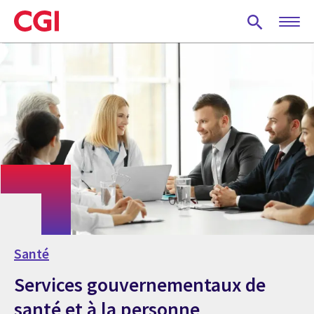
Skip
to
main
content
Santé
Services gouvernementaux de
santé et à la personne