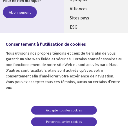
Pour ne rien manquer
Alliances
Abonnement
Sites pays
ESG
Nos bureaux
Suivez-nous
Consentement à l'utilisation de cookies
Fusions
Nous utilisons nos propres témoins et ceux de tiers afin de vous
Social
Salle de presse
garantir un site Web fluide et sécurisé. Certains sont nécessaires au
Media
bon fonctionnement de notre site Web et sont activés par défaut.
Global
D’autres sont facultatifs et ne sont activés qu’avec votre
FR
consentement afin d’améliorer votre expérience de navigation.
Ressources
Support
Vous pouvez accepter tous ces témoins, aucun ou certains d’entre
eux.
Articles
Accessibilité
Blogues
Données Personnelles
Études de cas
Restrictions et
Accepter tous les cookies
conditions juridiques
Événements
Personnaliser les cookies
Carrières FAQ
Baladodiffusions