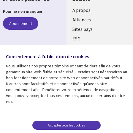
À propos
Pour ne rien manquer
Alliances
Abonnement
Sites pays
ESG
Nos bureaux
Suivez-nous
Consentement à l'utilisation de cookies
Fusions
Nous utilisons nos propres témoins et ceux de tiers afin de vous
Social
Salle de presse
garantir un site Web fluide et sécurisé. Certains sont nécessaires au
Media
bon fonctionnement de notre site Web et sont activés par défaut.
Global
D’autres sont facultatifs et ne sont activés qu’avec votre
FR
consentement afin d’améliorer votre expérience de navigation.
Ressources
Support
Vous pouvez accepter tous ces témoins, aucun ou certains d’entre
eux.
Articles
Accessibilité
Blogues
Données Personnelles
Études de cas
Restrictions et
Accepter tous les cookies
conditions juridiques
Événements