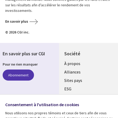
sur les résultats afin d’accélérer le rendement de vos
investissements.
En savoir plus
© 2026 CGI inc.
En savoir plus sur CGI
Société
À propos
Pour ne rien manquer
Alliances
Abonnement
Sites pays
ESG
Nos bureaux
Suivez-nous
Consentement à l'utilisation de cookies
Fusions
Nous utilisons nos propres témoins et ceux de tiers afin de vous
Social
Salle de presse