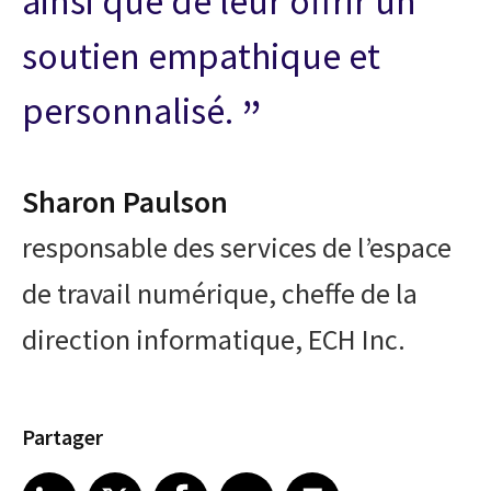
ainsi que de leur offrir un
soutien empathique et
personnalisé.
Sharon Paulson
responsable des services de l’espace
de travail numérique, cheffe de la
direction informatique, ECH Inc.
Partager
Share article on LinkedIn
Share article on X
Share article on Facebook
Share article on Email
Share article on Print
LinkedIn
X
Facebook
Email
Print