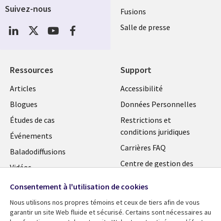
Suivez-nous
Fusions
Social
Salle de presse
Media
Global
FR
Ressources
Support
Articles
Accessibilité
Blogues
Données Personnelles
Études de cas
Restrictions et
conditions juridiques
Événements
Carrières FAQ
Baladodiffusions
Centre de gestion des
Vidéos
témoins
En voir plus
Consentement à l'utilisation de cookies
Nous utilisons nos propres témoins et ceux de tiers afin de vous
garantir un site Web fluide et sécurisé. Certains sont nécessaires au