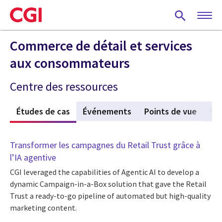
Skip
to
main
content
Commerce de détail et services
aux consommateurs
Centre des ressources
s
Études de cas
(active tab)
Événements
Points de vue
Vi
Transformer les campagnes du Retail Trust grâce à
l’IA agentive
CGI leveraged the capabilities of Agentic AI to develop a
dynamic Campaign-in-a-Box solution that gave the Retail
Trust a ready-to-go pipeline of automated but high-quality
marketing content.