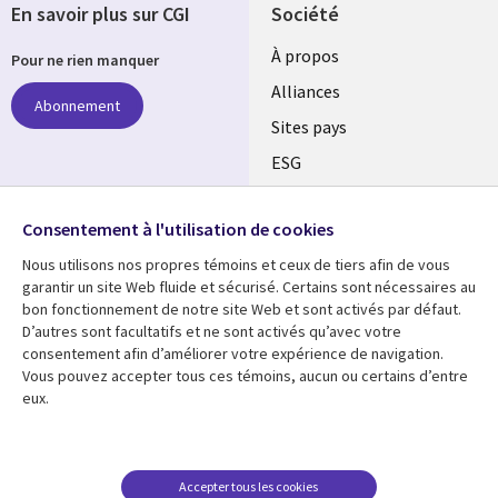
En savoir plus sur CGI
Société
À propos
Pour ne rien manquer
Alliances
Abonnement
Sites pays
ESG
Nos bureaux
Suivez-nous
Consentement à l'utilisation de cookies
Fusions
Nous utilisons nos propres témoins et ceux de tiers afin de vous
Social
Salle de presse
garantir un site Web fluide et sécurisé. Certains sont nécessaires au
Media
bon fonctionnement de notre site Web et sont activés par défaut.
Global
D’autres sont facultatifs et ne sont activés qu’avec votre
FR
consentement afin d’améliorer votre expérience de navigation.
Ressources
Support
Vous pouvez accepter tous ces témoins, aucun ou certains d’entre
eux.
Articles
Accessibilité
Blogues
Données Personnelles
Études de cas
Restrictions et
Accepter tous les cookies