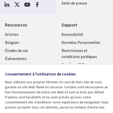
Social
Salle de presse
Media
Global
FR
Ressources
Support
Articles
Accessibilité
Blogues
Données Personnelles
Études de cas
Restrictions et
conditions juridiques
Événements
Carrières FAQ
Baladodiffusions
Centre de gestion des
Consentement à l'utilisation de cookies
Vidéos
témoins
Nous utilisons nos propres témoins et ceux de tiers afin de vous
En voir plus
garantir un site Web fluide et sécurisé. Certains sont nécessaires au
bon fonctionnement de notre site Web et sont activés par défaut.
D’autres sont facultatifs et ne sont activés qu’avec votre
consentement afin d’améliorer votre expérience de navigation. Vous
pouvez accepter tous ces témoins, aucun ou certains d’entre eux.