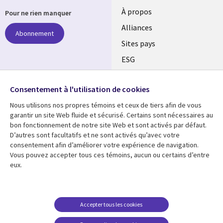
À propos
Pour ne rien manquer
Alliances
Abonnement
Sites pays
ESG
Nos bureaux
Suivez-nous
Consentement à l'utilisation de cookies
Fusions
Nous utilisons nos propres témoins et ceux de tiers afin de vous
Social
Salle de presse
garantir un site Web fluide et sécurisé. Certains sont nécessaires au
Media
bon fonctionnement de notre site Web et sont activés par défaut.
Global
D’autres sont facultatifs et ne sont activés qu’avec votre
FR
consentement afin d’améliorer votre expérience de navigation.
Ressources
Support
Vous pouvez accepter tous ces témoins, aucun ou certains d’entre
eux.
Articles
Accessibilité
Blogues
Données Personnelles
Études de cas
Restrictions et
Accepter tous les cookies
conditions juridiques
Événements