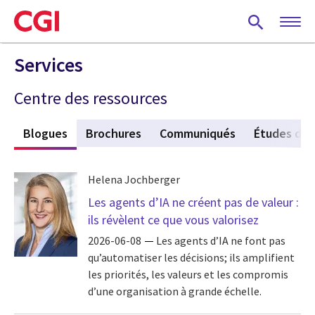
Skip
to
main
content
Services
Centre des ressources
s
Blogues
(active tab)
Brochures
Communiqués
Études de 
Helena Jochberger
Les agents d’IA ne créent pas de valeur :
ils révèlent ce que vous valorisez
2026-06-08
Les agents d’IA ne font pas
qu’automatiser les décisions; ils amplifient
les priorités, les valeurs et les compromis
d’une organisation à grande échelle.