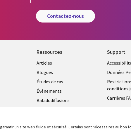
contactez-nous
Ressources
Support
Articles
Accessibilit
Blogues
Données Pe
Études de cas
Restriction
conditions j
Événements
Carrières F
Baladodiffusions
Centre de g
Vidéos
témoins
En voir plus
 garantir un site Web fluide et sécurisé. Certains sont nécessaires au bon