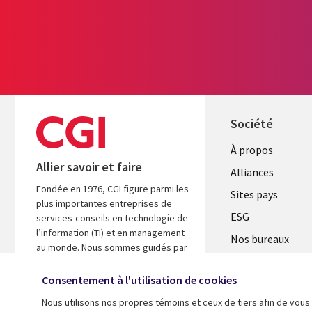
Société
À propos
Allier savoir et faire
Alliances
Fondée en 1976, CGI figure parmi les
Sites pays
plus importantes entreprises de
ESG
services-conseils en technologie de
l’information (TI) et en management
Nos bureaux
au monde. Nous sommes guidés par
Fusions
les faits et axés sur les résultats afin
d’accélérer le rendement de vos
Consentement à l'utilisation de cookies
Salle de presse
investissements.
Nous utilisons nos propres témoins et ceux de tiers afin de vous