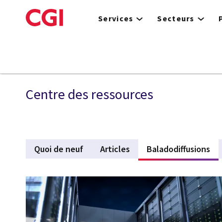
Skip
to
Services
Secteurs
main
content
Services
Centre des ressources
Quoi de neuf
Articles
Baladodiffusions
(ac