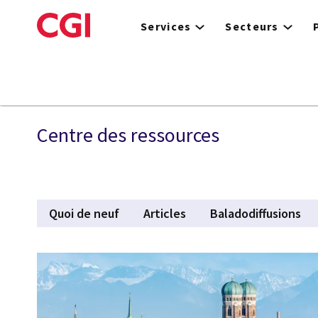
Skip
to
Services
Secteurs
main
content
Services
Centre des ressources
Quoi de neuf
Articles
Baladodiffusions