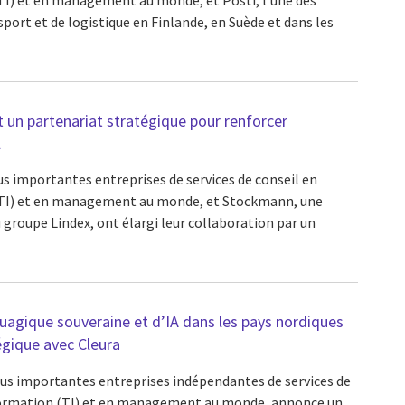
sport et de logistique en Finlande, en Suède et dans les
un partenariat stratégique pour renforcer
l
lus importantes entreprises de services de conseil en
(TI) et en management au monde, et Stockmann, une
u groupe Lindex, ont élargi leur collaboration par un
onuagique souveraine et d’IA dans les pays nordiques
égique avec Cleura
plus importantes entreprises indépendantes de services de
nformation (TI) et en management au monde, annonce un