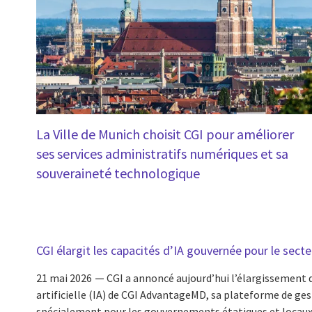
La Ville de Munich choisit CGI pour améliorer
ses services administratifs numériques et sa
souveraineté technologique
CGI élargit les capacités d’IA gouvernée pour le secte
21 mai 2026
CGI a annoncé aujourd’hui l’élargissement d
artificielle (IA) de CGI AdvantageMD, sa plateforme de ge
spécialement pour les gouvernements étatiques et locaux