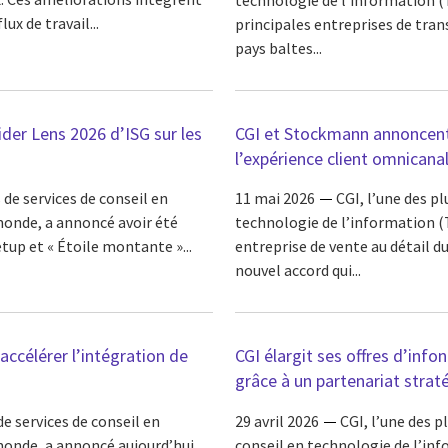
ux de travail...
principales entreprises de tran
pays baltes...
der Lens 2026 d’ISG sur les
CGI et Stockmann annoncent 
l’expérience client omnicana
 de services de conseil en
11 mai 2026
CGI, l’une des p
onde, a annoncé avoir été
technologie de l’information 
up et « Étoile montante »...
entreprise de vente au détail d
nouvel accord qui...
accélérer l’intégration de
CGI élargit ses offres d’inf
grâce à un partenariat strat
e services de conseil en
29 avril 2026
CGI, l’une des 
onde, a annoncé aujourd’hui
conseil en technologie de l’i