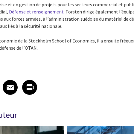
ise et en gestion de projets pour les secteurs commercial et publ
dial,
Défense et renseignement
. Torsten dirige également l’équipe
ces aux forces armées, à l’administration suédoise du matériel de d
 liés à la sécurité nationale.
conomie de la Stockholm School of Economics, il a ensuite fréquen
 défense de l’OTAN.
 on LinkedIn
icle on X
e article on Facebook
Share article on Email
Share article on Print
Facebook
Email
Print
auteur