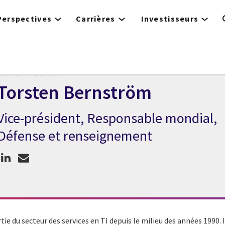
Perspectives
Carrières
Investisseurs
EXPERT DE CGI
Torsten Bernström
Vice-président, Responsable mondial,
Expert de CGI Torsten Bernström
Défense et renseignement
ie du secteur des services en TI depuis le milieu des années 1990.