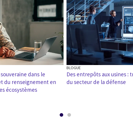
BLOGUE
 souveraine dans le
Des entrepôts aux usines : 
 et du renseignement en
du secteur de la défense
 des écosystèmes