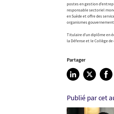
postes en gestion d’entrepr
responsable sectoriel mon
en Suède et offre des servi
organismes gouvernementaux
Titulaire d’un diplôme en é
la Défense et le Collège de
Partager
Share article
Share art
Shar
LinkedIn
X
Publié par cet 