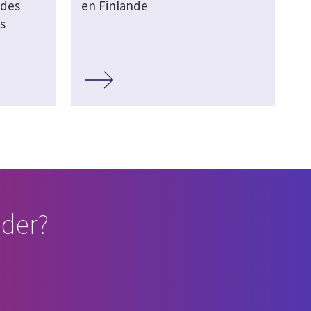
 des
en Finlande
s
der?