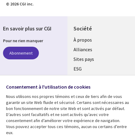
© 2026 CGI inc.
En savoir plus sur CGI
Société
À propos
Pour ne rien manquer
Alliances
Abonnement
Sites pays
ESG
Nos bureaux
Suivez-nous
Consentement à l'utilisation de cookies
Fusions
Nous utilisons nos propres témoins et ceux de tiers afin de vous
Social
Salle de presse
garantir un site Web fluide et sécurisé. Certains sont nécessaires au
Media
bon fonctionnement de notre site Web et sont activés par défaut.
Global
D’autres sont facultatifs et ne sont activés qu’avec votre
FR
consentement afin d’améliorer votre expérience de navigation.
Ressources
Support
Vous pouvez accepter tous ces témoins, aucun ou certains d’entre
eux.