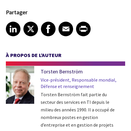
Partager
Share article on LinkedIn
Share article on X
Share article on Facebook
Share article on Email
Share article on Print
LinkedIn
X
Facebook
Email
Print
À PROPOS DE L’AUTEUR
Torsten Bernström
Vice-président, Responsable mondial,
Défense et renseignement
Torsten Bernström fait partie du
secteur des services en TI depuis le
milieu des années 1990. Il a occupé de
nombreux postes en gestion
d’entreprise et en gestion de projets