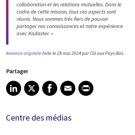
collaboration et les relations mutuelles. Dans le
cadre de cette mission, tous ces aspects sont
réunis. Nous sommes très fiers de pouvoir
partager nos connaissances et notre expérience
avec Kadaster. »
Annonce originale
faite le 28 mai 2024 par CGI aux Pays-Bas.
Partager
Share article on LinkedIn
Share article on X
Share article on Facebook
Share article on Email
Share article on Print
LinkedIn
X
Facebook
Email
Print
Centre des médias