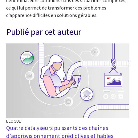
dénominateurs communs dans des situations complexes,
ce qui lui permet de transformer des problèmes
d’apparence difficiles en solutions gérables.
Publié par cet auteur
BLOGUE
BL
Quatre catalyseurs puissants des chaînes
Ré
d’approvisionnement prédictives et fiables
ci