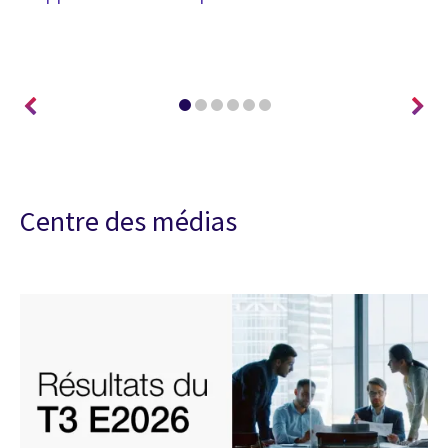
él
di
Centre des médias