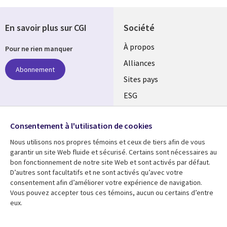
En savoir plus sur CGI
Société
À propos
Pour ne rien manquer
Alliances
Abonnement
Sites pays
ESG
Nos bureaux
Suivez-nous
Consentement à l'utilisation de cookies
Fusions
Nous utilisons nos propres témoins et ceux de tiers afin de vous
Social
Salle de presse
garantir un site Web fluide et sécurisé. Certains sont nécessaires au
Media
bon fonctionnement de notre site Web et sont activés par défaut.
Global
D’autres sont facultatifs et ne sont activés qu’avec votre
FR
consentement afin d’améliorer votre expérience de navigation.
Ressources
Support
Vous pouvez accepter tous ces témoins, aucun ou certains d’entre
eux.
Articles
Accessibilité
Blogues
Données Personnelles