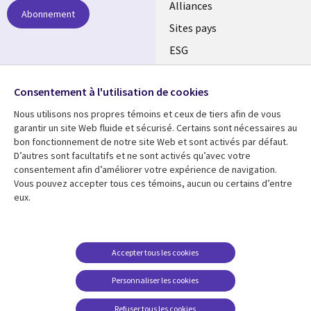
Alliances
Abonnement
Sites pays
ESG
Nos bureaux
Suivez-nous
Consentement à l'utilisation de cookies
Fusions
Nous utilisons nos propres témoins et ceux de tiers afin de vous
Social
Salle de presse
garantir un site Web fluide et sécurisé. Certains sont nécessaires au
Media
bon fonctionnement de notre site Web et sont activés par défaut.
Global
D’autres sont facultatifs et ne sont activés qu’avec votre
FR
consentement afin d’améliorer votre expérience de navigation.
Ressources
Support
Vous pouvez accepter tous ces témoins, aucun ou certains d’entre
eux.
Articles
Accessibilité
Blogues
Données Personnelles
Études de cas
Restrictions et
Accepter tous les cookies
conditions juridiques
Événements
Personnaliser les cookies
Carrières FAQ
Baladodiffusions
Centre de gestion des
Refuser tous les cookies