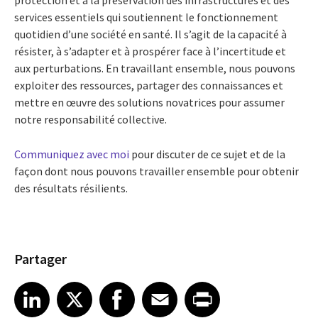
protection et à la préservation des infrastructures et des
services essentiels qui soutiennent le fonctionnement
quotidien d’une société en santé. Il s’agit de la capacité à
résister, à s’adapter et à prospérer face à l’incertitude et
aux perturbations. En travaillant ensemble, nous pouvons
exploiter des ressources, partager des connaissances et
mettre en œuvre des solutions novatrices pour assumer
notre responsabilité collective.
Communiquez avec moi
pour discuter de ce sujet et de la
façon dont nous pouvons travailler ensemble pour obtenir
des résultats résilients.
Partager
Share article on LinkedIn
Share article on X
Share article on Facebook
Share article on Email
Share article on Print
LinkedIn
X
Facebook
Email
Print