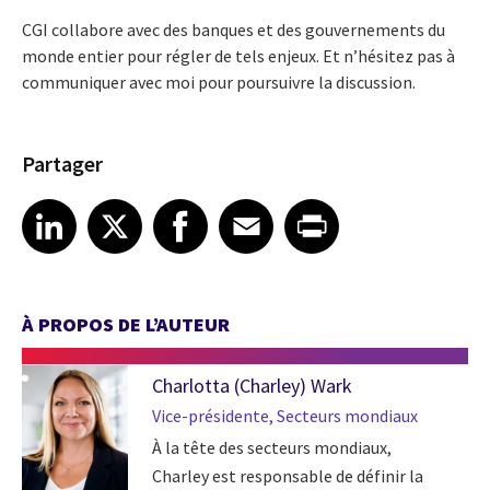
CGI collabore avec des banques et des gouvernements du
monde entier pour régler de tels enjeux. Et n’hésitez pas à
communiquer avec moi pour poursuivre la discussion.
Partager
Share article on LinkedIn
Share article on X
Share article on Facebook
Share article on Email
Share article on Print
LinkedIn
X
Facebook
Email
Print
À PROPOS DE L’AUTEUR
Charlotta (Charley) Wark
Vice-présidente, Secteurs mondiaux
À la tête des secteurs mondiaux,
Charley est responsable de définir la