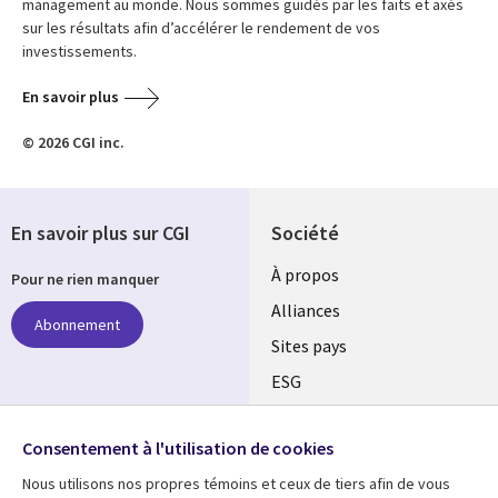
management au monde. Nous sommes guidés par les faits et axés
sur les résultats afin d’accélérer le rendement de vos
investissements.
En savoir plus
© 2026 CGI inc.
En savoir plus sur CGI
Société
À propos
Pour ne rien manquer
Alliances
Abonnement
Sites pays
ESG
Nos bureaux
Suivez-nous
Consentement à l'utilisation de cookies
Fusions
Nous utilisons nos propres témoins et ceux de tiers afin de vous
Social
Salle de presse