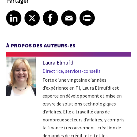
Partager
Share article on LinkedIn
Share article on X
Share article on Facebook
Share article on Email
Share article on Print
LinkedIn
X
Facebook
Email
Print
À PROPOS DES AUTEURS-ES
Laura Elmufdi
Directrice, services-conseils
Forte d'une vingtaine d’années
d’expérience en TI, Laura Elmufdi est
experte en développement et mise en
œuvre de solutions technologiques
d’affaires. Elle a travaillé dans de
nombreux secteurs d’affaires, y compris
la finance (recouvrement, création de
demandes de crédit, etc. ) et les