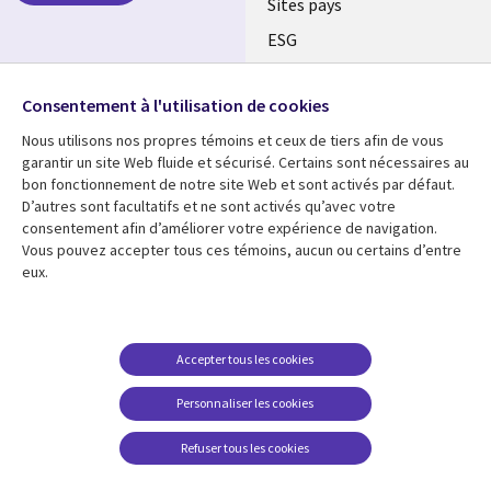
Sites pays
ESG
Nos bureaux
Suivez-nous
Consentement à l'utilisation de cookies
Fusions
Nous utilisons nos propres témoins et ceux de tiers afin de vous
Social
Salle de presse
garantir un site Web fluide et sécurisé. Certains sont nécessaires au
Media
bon fonctionnement de notre site Web et sont activés par défaut.
Global
D’autres sont facultatifs et ne sont activés qu’avec votre
FR
consentement afin d’améliorer votre expérience de navigation.
Ressources
Support
Vous pouvez accepter tous ces témoins, aucun ou certains d’entre
eux.
Articles
Accessibilité
Blogues
Données Personnelles
Études de cas
Restrictions et
Accepter tous les cookies
conditions juridiques
Événements
Personnaliser les cookies
Carrières FAQ
Baladodiffusions
Centre de gestion des
Refuser tous les cookies
Vidéos
témoins
En voir plus