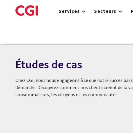
Skip
to
Services
Secteurs
main
content
Études de cas
Chez CGI, nous nous engageons à ce que notre succès passe
démarche. Découvrez comment nos clients créent de la val
consommateurs, les citoyens et les communautés.