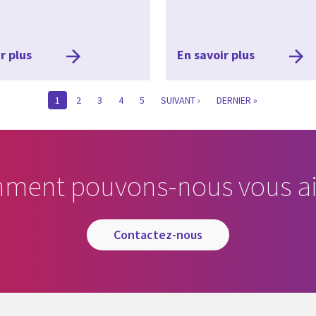
r plus
En savoir plus
CURRENT
1
PAGE
2
PAGE
3
PAGE
4
PAGE
5
SUIVANTE
SUIVANT ›
LAST
DERNIER »
PAGE
PAGE
ment pouvons-nous vous ai
contactez-nous