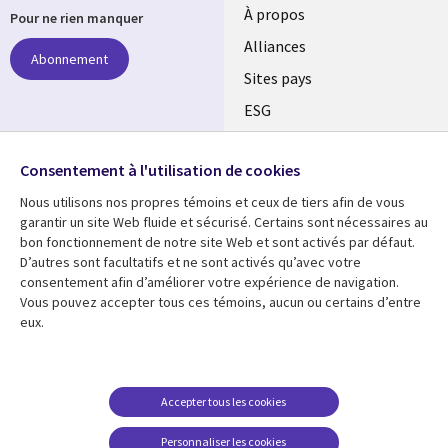
À propos
Pour ne rien manquer
Alliances
Abonnement
Sites pays
ESG
Nos bureaux
Suivez-nous
Consentement à l'utilisation de cookies
Fusions
Nous utilisons nos propres témoins et ceux de tiers afin de vous
Social
Salle de presse
garantir un site Web fluide et sécurisé. Certains sont nécessaires au
Media
bon fonctionnement de notre site Web et sont activés par défaut.
Global
D’autres sont facultatifs et ne sont activés qu’avec votre
FR
consentement afin d’améliorer votre expérience de navigation.
Ressources
Support
Vous pouvez accepter tous ces témoins, aucun ou certains d’entre
eux.
Articles
Accessibilité
Blogues
Données Personnelles
Études de cas
Restrictions et
Accepter tous les cookies
conditions juridiques
Événements
Personnaliser les cookies