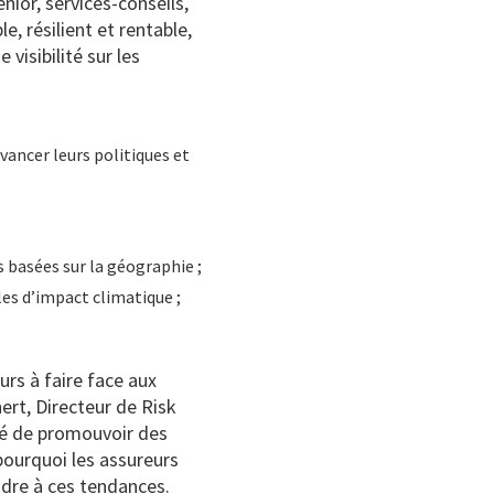
nior, services-conseils,
e, résilient et rentable,
isibilité sur les
vancer leurs politiques et
s basées sur la géographie ;
les d’impact climatique ;
urs à faire face aux
ert, Directeur de Risk
té de promouvoir des
pourquoi les assureurs
ndre à ces tendances.