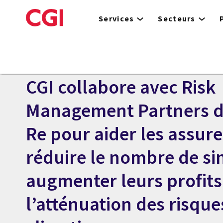
Skip
to
Services
Secteurs
main
content
Centre des médias
COMMUNIQUÉ
CGI collabore avec Risk
Management Partners 
Re pour aider les assure
réduire le nombre de sin
augmenter leurs profits
l’atténuation des risque