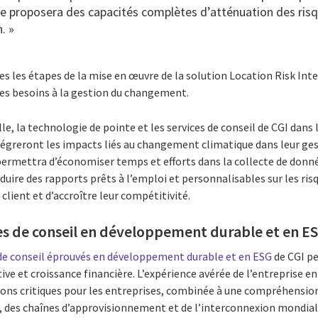
e proposera des capacités complètes d’atténuation des risq
. »
s les étapes de la mise en œuvre de la solution Location Risk Int
 des besoins à la gestion du changement.
lle, la technologie de pointe et les services de conseil de CGI dans 
égreront les impacts liés au changement climatique dans leur gest
r permettra d’économiser temps et efforts dans la collecte de don
duire des rapports prêts à l’emploi et personnalisables sur les ris
client et d’accroître leur compétitivité.
es de conseil en développement durable et en E
 de conseil éprouvés en développement durable et en ESG
de CGI pe
tive et croissance financière. L’expérience avérée de l’entreprise e
tions critiques pour les entreprises, combinée à une compréhensio
, des chaînes d’approvisionnement et de l’interconnexion mondiale,