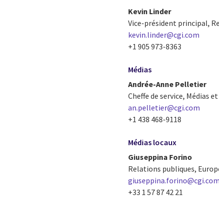
Kevin Linder
Vice-président principal, R
kevin.linder@cgi.com
+1 905 973-8363
Médias
Andrée-Anne Pelletier
Cheffe de service, Médias e
an.pelletier@cgi.com
+1 438 468-9118
Médias locaux
Giuseppina Forino
Relations publiques, Europe
giuseppina.forino@cgi.co
+33 1 57 87 42 21