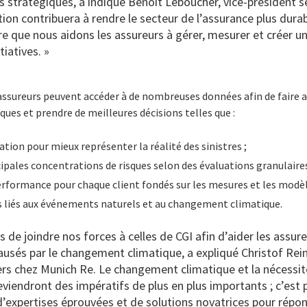
 stratégiques, a indiqué Benoit Leboucher, vice-président se
ion contribuera à rendre le secteur de l’assurance plus durabl
ue nous aidons les assureurs à gérer, mesurer et créer une v
tiatives. »
 assureurs peuvent accéder à de nombreuses données afin de faire a
ques et prendre de meilleures décisions telles que :
cation pour mieux représenter la réalité des sinistres ;
ncipales concentrations de risques selon des évaluations granulaire
performance pour chaque client fondés sur les mesures et les modè
es liés aux événements naturels et au changement climatique.
de joindre nos forces à celles de CGI afin d’aider les assure
ausés par le changement climatique, a expliqué Christof Rein
s chez Munich Re. Le changement climatique et la nécessi
eviendront des impératifs de plus en plus importants ; c’est 
d’expertises éprouvées et de solutions novatrices pour répo