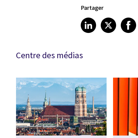
Partager
Share article
Share art
Shar
LinkedIn
X
Centre des médias