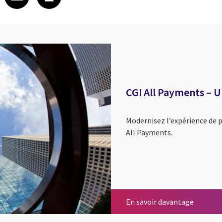
CGI All Payments –
Modernisez l’expérience de p
All Payments.
CGI All
En savoir davantage