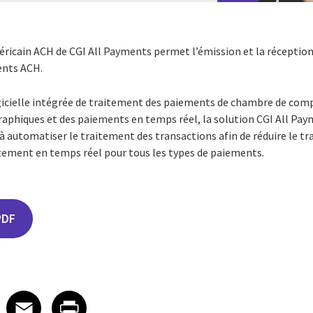
icain ACH de CGI All Payments permet l’émission et la réception 
ents ACH.
gicielle intégrée de traitement des paiements de chambre de co
raphiques et des paiements en temps réel, la solution CGI All Pay
 à automatiser le traitement des transactions afin de réduire le 
itement en temps réel pour tous les types de paiements.
PDF
edIn
 X
re on Facebook
Share on Email
Share on Print
Facebook
Email
Print