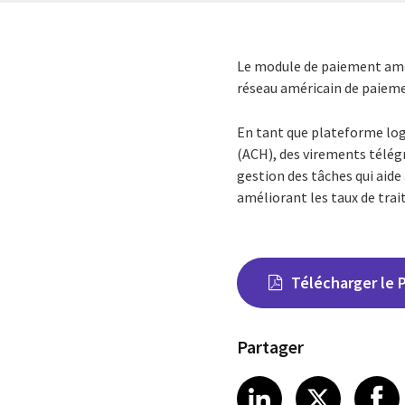
Le module de paiement amér
réseau américain de paiem
En tant que plateforme lo
(ACH), des virements télég
gestion des tâches qui aide
améliorant les taux de tra
Télécharger le 
Partager
Share on Link
Share on
Sha
LinkedIn
X