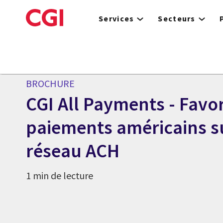
Skip
to
Services
Secteurs
main
content
BROCHURE
CGI All Payments - Favor
paiements américains su
réseau ACH
1 min de lecture