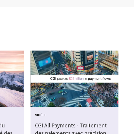
VIDÉO
du
CGI All Payments - Traitement
té des
des paiements avec précision