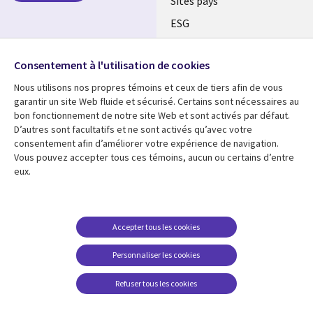
Sites pays
ESG
Nos bureaux
Suivez-nous
Consentement à l'utilisation de cookies
Fusions
Nous utilisons nos propres témoins et ceux de tiers afin de vous
Social
Salle de presse
garantir un site Web fluide et sécurisé. Certains sont nécessaires au
Media
bon fonctionnement de notre site Web et sont activés par défaut.
Global
D’autres sont facultatifs et ne sont activés qu’avec votre
FR
consentement afin d’améliorer votre expérience de navigation.
Ressources
Support
Vous pouvez accepter tous ces témoins, aucun ou certains d’entre
eux.
Articles
Accessibilité
Blogues
Données Personnelles
Études de cas
Restrictions et
Accepter tous les cookies
conditions juridiques
Événements
Personnaliser les cookies
Carrières FAQ
Baladodiffusions
Centre de gestion des
Refuser tous les cookies
Vidéos
témoins
En voir plus