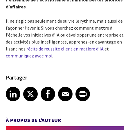
d’affaires
.
Il ne s’agit pas seulement de suivre le rythme, mais aussi de
façonner l’avenir. Si vous cherchez comment mettre à
l’échelle vos initiatives d’IA ou développer une entreprise et
des activités plus intelligentes, apprenez-en davantage en
lisant nos
récits de réussite client en matière d’IA
et
communiquez avec moi
.
Partager
Share article on LinkedIn
Share article on X
Share article on Facebook
Share article on Email
Share article on Print
LinkedIn
X
Facebook
Email
Print
À PROPOS DE L’AUTEUR