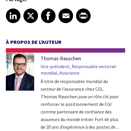
Share article on LinkedIn
Share article on X
Share article on Facebook
Share article on Email
Share article on Print
LinkedIn
X
Facebook
Email
Print
À PROPOS DE L’AUTEUR
Thomas Rauschen
Vice-président, Responsable sectoriel
mondial, Assurance
À titre de responsable mondial du
secteur de l’assurance chez CGI,
Thomas Rauschen joue un rôle clé pour
renforcer le positionnement de CGI
comme partenaire de confiance des
assureurs du monde entier. Fort de plus
de 20 ans d’expérience à des postes de ...