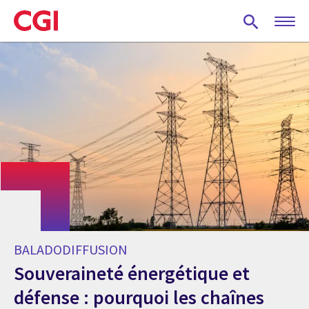
Skip
to
main
content
BALADODIFFUSION
Souveraineté énergétique et
défense : pourquoi les chaînes