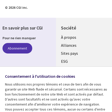
© 2026 CGI inc.
En savoir plus sur CGI
Société
À propos
Pour ne rien manquer
Alliances
Abonnement
Sites pays
ESG
Nos bureaux
Suivez-nous
Consentement à l'utilisation de cookies
Fusions
Nous utilisons nos propres témoins et ceux de tiers afin de vous
Social
Salle de presse
garantir un site Web fluide et sécurisé. Certains sont nécessaires au
Media
bon fonctionnement de notre site Web et sont activés par défaut.
Global
D’autres sont facultatifs et ne sont activés qu’avec votre
FR
consentement afin d’améliorer votre expérience de navigation.
Ressources
Support
Vous pouvez accepter tous ces témoins, aucun ou certains d’entre