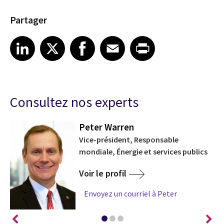
Partager
Share on LinkedIn
Share on X
Share on Facebook
Share on Email
Share on Print
LinkedIn
X
Facebook
Email
Print
Consultez nos experts
Peter Warren
t
Vice-président, Responsable
mondiale, Énergie et services publics
Voir le profil
Envoyez un courriel à Peter