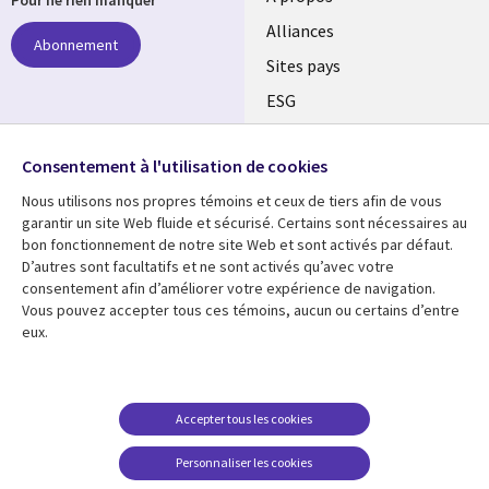
Alliances
Abonnement
Sites pays
ESG
Nos bureaux
Suivez-nous
Consentement à l'utilisation de cookies
Fusions
Nous utilisons nos propres témoins et ceux de tiers afin de vous
Social
Salle de presse
garantir un site Web fluide et sécurisé. Certains sont nécessaires au
Media
bon fonctionnement de notre site Web et sont activés par défaut.
Global
D’autres sont facultatifs et ne sont activés qu’avec votre
FR
consentement afin d’améliorer votre expérience de navigation.
Ressources
Support
Vous pouvez accepter tous ces témoins, aucun ou certains d’entre
eux.
Articles
Accessibilité
Blogues
Données Personnelles
Études de cas
Restrictions et
Accepter tous les cookies
conditions juridiques
Événements
Personnaliser les cookies
Carrières FAQ
Baladodiffusions