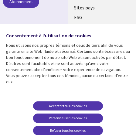
Abonnement
Sites pays
ESG
Nos bureaux
Suivez-nous
Consentement à l'utilisation de cookies
Fusions
Nous utilisons nos propres témoins et ceux de tiers afin de vous
Social
Salle de presse
garantir un site Web fluide et sécurisé. Certains sont nécessaires au
Media
bon fonctionnement de notre site Web et sont activés par défaut.
Global
D’autres sont facultatifs et ne sont activés qu’avec votre
FR
consentement afin d’améliorer votre expérience de navigation.
Ressources
Support
Vous pouvez accepter tous ces témoins, aucun ou certains d’entre
eux.
Articles
Accessibilité
Blogues
Données Personnelles
Études de cas
Restrictions et
Accepter tous les cookies
conditions juridiques
Événements
Personnaliser les cookies
Carrières FAQ
Baladodiffusions
Centre de gestion des
Refuser tous les cookies
Vidéos