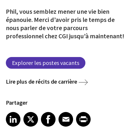
Phil, vous semblez mener une vie bien
épanouie. Merci d’avoir pris le temps de
nous parler de votre parcours
professionnel chez CGI jusqu’à maintenant!
Explorer les postes vacants
Lire plus de récits de carrière
Partager
Share article on LinkedIn
Share article on X
Share article on Facebook
Share article on Email
Share article on Print
LinkedIn
X
Facebook
Email
Print