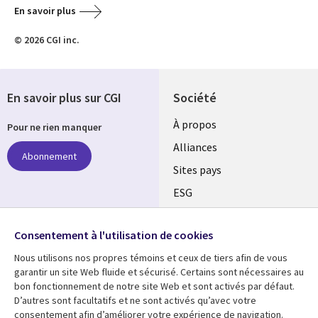
En savoir plus
© 2026 CGI inc.
En savoir plus sur CGI
Société
À propos
Pour ne rien manquer
Alliances
Abonnement
Sites pays
ESG
Nos bureaux
Suivez-nous
Consentement à l'utilisation de cookies
Fusions
Nous utilisons nos propres témoins et ceux de tiers afin de vous
Social
Salle de presse
garantir un site Web fluide et sécurisé. Certains sont nécessaires au
Media
bon fonctionnement de notre site Web et sont activés par défaut.
Global
D’autres sont facultatifs et ne sont activés qu’avec votre
FR
consentement afin d’améliorer votre expérience de navigation.