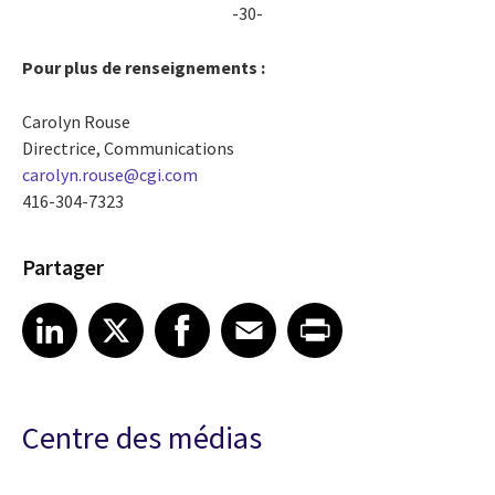
-30-
Pour plus de renseignements :
Carolyn Rouse
Directrice, Communications
carolyn.rouse@cgi.com
416-304-7323
Partager
Share article on LinkedIn
Share article on X
Share article on Facebook
Share article on Email
Share article on Print
LinkedIn
X
Facebook
Email
Print
Centre des médias