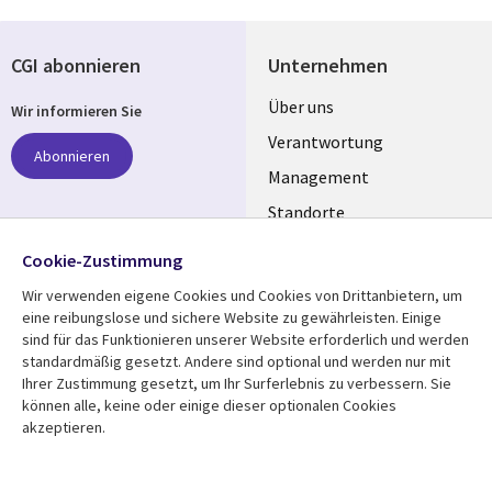
CGI abonnieren
Unternehmen
Useful
Über uns
Wir informieren Sie
links
Verantwortung
Abonnieren
GERMANY
Management
Standorte
Allianzen
Folgen Sie uns
Cookie-Zustimmung
Merger
Wir verwenden eigene Cookies und Cookies von Drittanbietern, um
Social
eine reibungslose und sichere Website zu gewährleisten. Einige
Media
sind für das Funktionieren unserer Website erforderlich und werden
GERMANY
standardmäßig gesetzt. Andere sind optional und werden nur mit
Ihrer Zustimmung gesetzt, um Ihr Surferlebnis zu verbessern. Sie
Mediathek
Rechtliches
können alle, keine oder einige dieser optionalen Cookies
akzeptieren.
Library
Legal
Aktuelles
Allgemeine
Geschäftsbedingungen
Links
GERMANY
Artikel