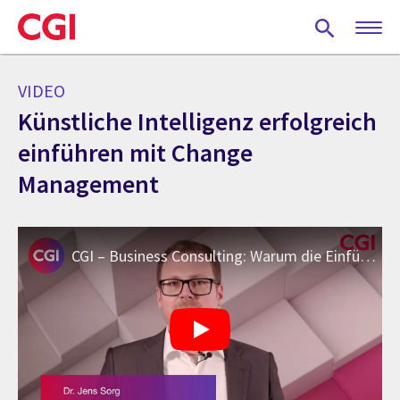
Skip
to
main
content
VIDEO
Künstliche Intelligenz erfolgreich
einführen mit Change
Management
CGI – Business Consulting: Warum die Einführung von KI Change Management erfordert