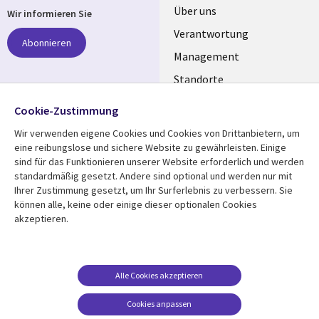
Useful
Über uns
Wir informieren Sie
links
Verantwortung
Abonnieren
GERMANY
Management
Standorte
Allianzen
Folgen Sie uns
Cookie-Zustimmung
Merger
Wir verwenden eigene Cookies und Cookies von Drittanbietern, um
Social
eine reibungslose und sichere Website zu gewährleisten. Einige
Media
sind für das Funktionieren unserer Website erforderlich und werden
GERMANY
standardmäßig gesetzt. Andere sind optional und werden nur mit
Ihrer Zustimmung gesetzt, um Ihr Surferlebnis zu verbessern. Sie
Mediathek
Rechtliches
können alle, keine oder einige dieser optionalen Cookies
akzeptieren.
Library
Legal
Aktuelles
Allgemeine
Geschäftsbedingungen
Links
GERMANY
Artikel
Beschwerden/Hinweise
GERMANY
Blogs
Alle Cookies akzeptieren
Compliance
Events
Cookies anpassen
Datenschutz
Podcasts