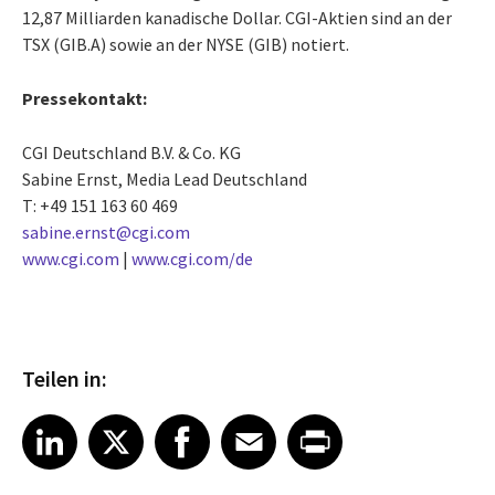
12,87 Milliarden kanadische Dollar. CGI-Aktien sind an der
TSX (GIB.A) sowie an der NYSE (GIB) notiert.
Pressekontakt:
CGI Deutschland B.V. & Co. KG
Sabine Ernst, Media Lead Deutschland
T: +49 151 163 60 469
sabine.ernst@cgi.com
www.cgi.com
|
www.cgi.com/de
Teilen in:
Share article on LinkedIn
Share article on X
Share article on Facebook
Share article on Email
Share article on Print
LinkedIn
X
Facebook
Email
Print