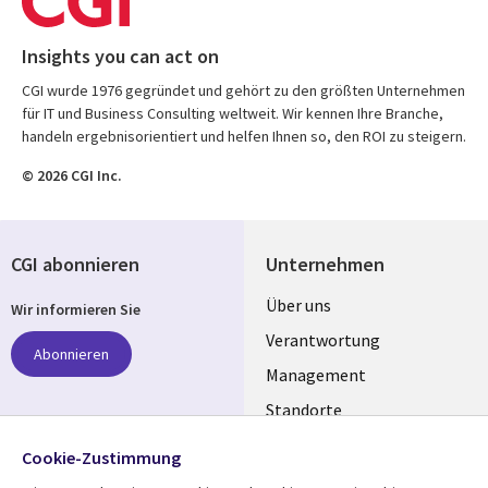
Insights you can act on
CGI wurde 1976 gegründet und gehört zu den größten Unternehmen
für IT und Business Consulting weltweit. Wir kennen Ihre Branche,
handeln ergebnisorientiert und helfen Ihnen so, den ROI zu steigern.
© 2026 CGI Inc.
CGI abonnieren
Unternehmen
Useful
Über uns
Wir informieren Sie
links
Verantwortung
Abonnieren
GERMANY
Management
Standorte
Allianzen
Folgen Sie uns
Cookie-Zustimmung
Merger